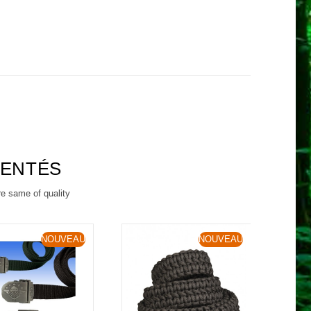
RENTÉS
re same of quality
NOUVEAU
NOUVEAU