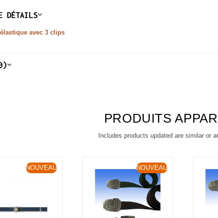
E DÉTAILS
 élastique avec 3 clips
0)
PRODUITS APPA
Includes products updated are similar or a
NOUVEAU
NOUVEAU