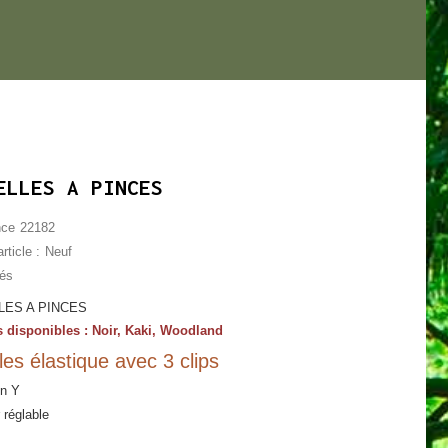
ELLES A PINCES
nce
22182
rticle :
Neuf
lés
LES A PINCES
 disponibles : Noir, Kaki, Woodland
les élastique avec 3 clips
en Y
 réglable