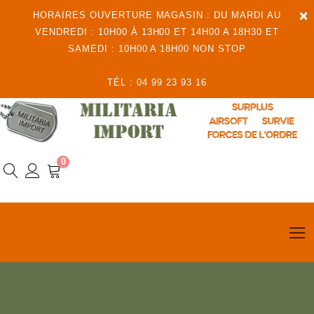
×
HORAIRES OUVERTURE MAGASIN : DU MARDI AU
VENDREDI : 10H00 À 13H00 ET 14H00 A 18H30 ET
SAMEDI : 10H00 A 18H00 NON STOP
TÉL : 04 99 23 93 16
0