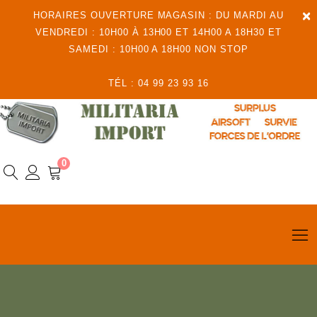
×
HORAIRES OUVERTURE MAGASIN : DU MARDI AU
VENDREDI : 10H00 À 13H00 ET 14H00 A 18H30 ET
SAMEDI : 10H00 A 18H00 NON STOP
TÉL : 04 99 23 93 16
0