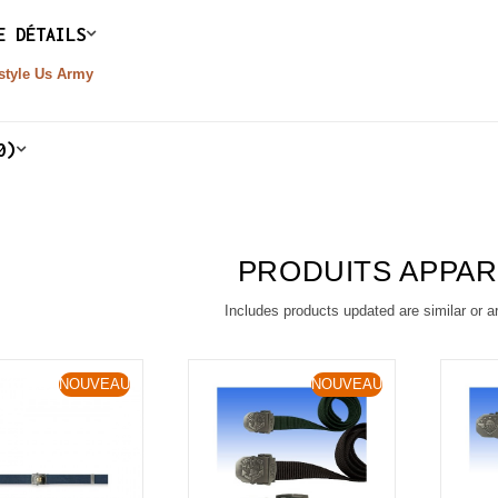
E DÉTAILS
style Us Army
0)
PRODUITS APPA
Includes products updated are similar or a
NOUVEAU
NOUVEAU