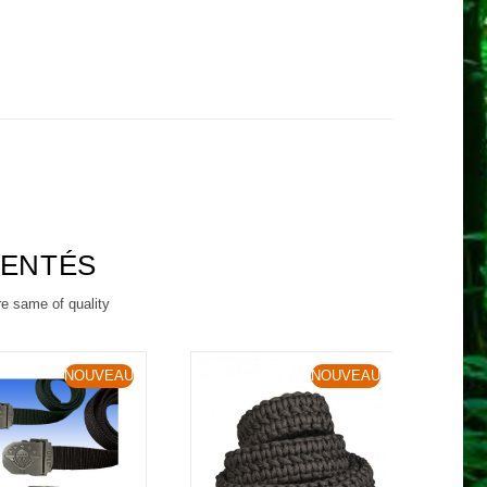
RENTÉS
re same of quality
NOUVEAU
NOUVEAU