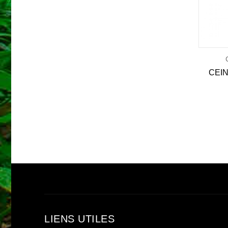
ERS - HOUSSES
CEINTURES
Pochette utilitaire Molle
BRETELLES A PINCES
LIENS UTILES