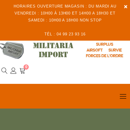
×
HORAIRES OUVERTURE MAGASIN : DU MARDI AU
VENDREDI : 10H00 À 13H00 ET 14H00 A 18H30 ET
SAMEDI : 10H00 A 18H00 NON STOP
TÉL : 04 99 23 93 16
0