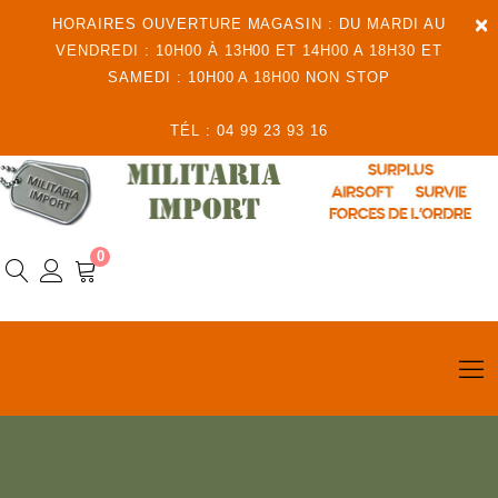
×
HORAIRES OUVERTURE MAGASIN : DU MARDI AU
VENDREDI : 10H00 À 13H00 ET 14H00 A 18H30 ET
SAMEDI : 10H00 A 18H00 NON STOP
TÉL : 04 99 23 93 16
0