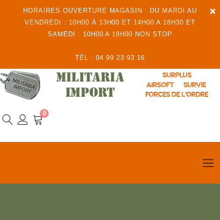
×
HORAIRES OUVERTURE MAGASIN : DU MARDI AU
VENDREDI : 10H00 À 13H00 ET 14H00 A 18H30 ET
SAMEDI : 10H00 A 18H00 NON STOP
TÉL : 04 99 23 93 16
0