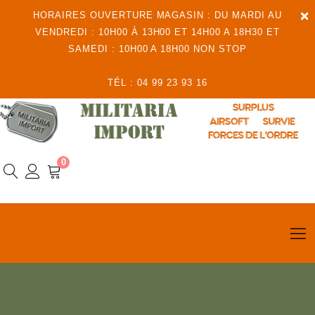
×
HORAIRES OUVERTURE MAGASIN : DU MARDI AU
VENDREDI : 10H00 À 13H00 ET 14H00 A 18H30 ET
SAMEDI : 10H00 A 18H00 NON STOP
TÉL : 04 99 23 93 16
0