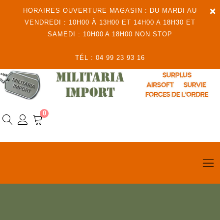
×
HORAIRES OUVERTURE MAGASIN : DU MARDI AU
VENDREDI : 10H00 À 13H00 ET 14H00 A 18H30 ET
SAMEDI : 10H00 A 18H00 NON STOP
TÉL : 04 99 23 93 16
0