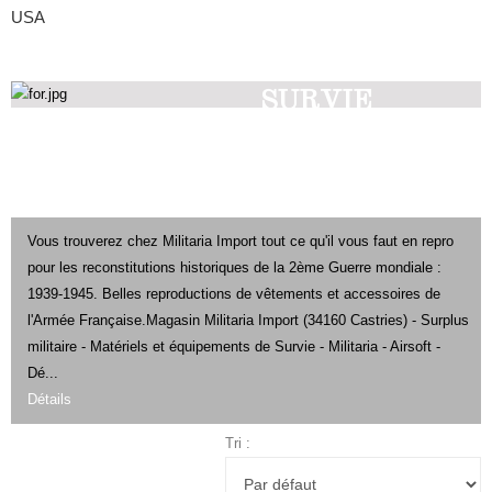
USA
SURVIE
Découvrez nos produits
Vous trouverez chez Militaria Import tout ce qu'il vous faut en repro
pour les reconstitutions historiques de la 2ème Guerre mondiale :
1939-1945. Belles reproductions de vêtements et accessoires de
l'Armée Française.Magasin Militaria Import (34160 Castries) - Surplus
militaire - Matériels et équipements de Survie - Militaria - Airsoft -
Dé...
Détails
Tri :