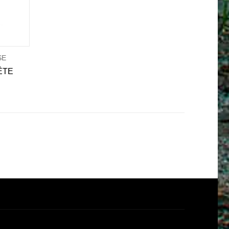
SE
ÊTE