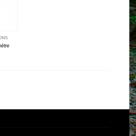
ONS
mètre