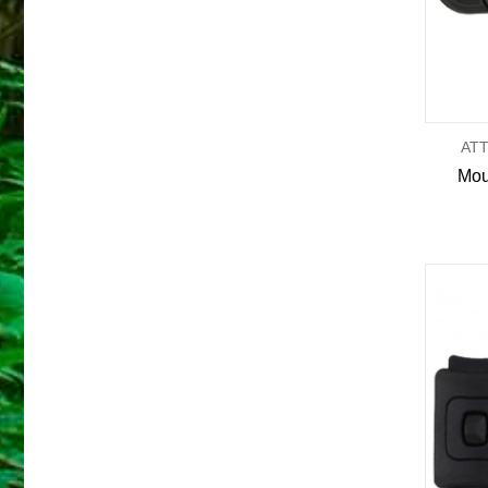
AT
Mou