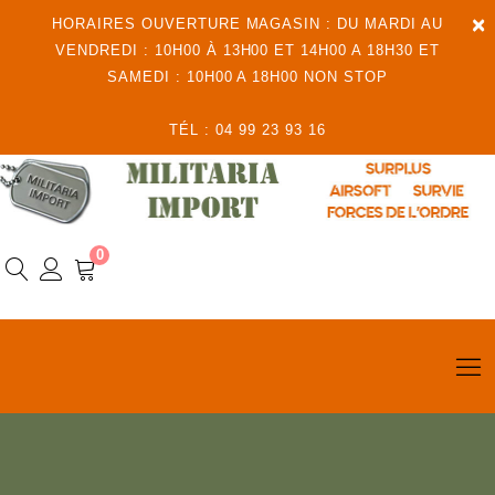
×
HORAIRES OUVERTURE MAGASIN : DU MARDI AU
VENDREDI : 10H00 À 13H00 ET 14H00 A 18H30 ET
SAMEDI : 10H00 A 18H00 NON STOP
TÉL : 04 99 23 93 16
0