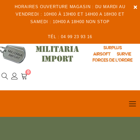
×
HORAIRES OUVERTURE MAGASIN : DU MARDI AU
VENDREDI : 10H00 À 13H00 ET 14H00 A 18H30 ET
SAMEDI : 10H00 A 18H00 NON STOP
TÉL : 04 99 23 93 16
0