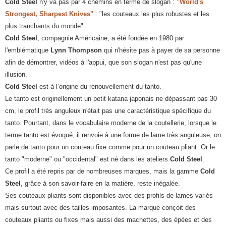
Cold Steel
n'y va pas par 4 chemins en terme de slogan :
"World's
Strongest, Sharpest Knives"
: "les couteaux les plus robustes et les
plus tranchants du monde".
Cold Steel
, compagnie Américaine, a été fondée en 1980 par
l'emblématique
Lynn Thompson
qui n'hésite pas à payer de sa personne
afin de démontrer, vidéos à l'appui, que son slogan n'est pas qu'une
illusion.
Cold Steel
est à l’origine du renouvellement du tanto.
Le tanto est originellement un petit katana japonais ne dépassant pas 30
cm, le profil très anguleux n'était pas une caractéristique spécifique du
tanto. Pourtant, dans le vocabulaire moderne de la coutellerie, lorsque le
terme tanto est évoqué, il renvoie à une forme de lame très anguleuse, on
parle de tanto pour un couteau fixe comme pour un couteau pliant. Or le
tanto "moderne" ou "occidental" est né dans les ateliers
Cold Steel
.
Ce profil a été repris par de nombreuses marques, mais la gamme
Cold
Steel
, grâce à son savoir-faire en la matière, reste inégalée.
Ses couteaux pliants sont disponibles avec des profils de lames variés
mais surtout avec des tailles imposantes. La marque conçoit des
couteaux pliants ou fixes mais aussi des machettes, des épées et des