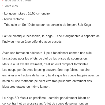
Type d'article :
Neuf
Mots clés
- Longueur totale : 16,50 cm environ
- Nylon renforcé
- Très utile en Self Defense sur les conseils de l'expert Bob Koga
Fait de
plastique incassable
,
le
Koga SD
peut augmenter
la capacité de
l'
individu moyen à
se défendre
avec succès.
Avec une formation adéquate
,
il peut fonctionner comme
une
aide
fantastique
pour les effets de clef
ou
les prises de soumission
.
Mais là où
il excelle
vraiment, c'est
un outil
d'impact
formidable.
Les c
oups porté
s
avec
le
poing
peuvent être trop faibles
, ou pire,
entrainer
une
fracture de la main
, tandis que
les coups
frappé
s
avec un
bâton
ou une matraque peuvent être trop
puissant
s
entraînant
des
blessures graves
ou
même la mort.
Le
Koga SD
résout ce problème
:
combler
parfaitement
l'écart
en
concentrant et en
grossissant
l'effet
de coups
de
poing
, tout en