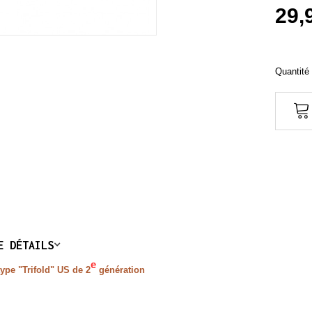
29,
Quantité 
E DÉTAILS
e
type "Trifold" US de 2
génération