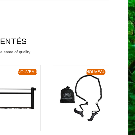
RENTÉS
re same of quality
NOUVEAU
NOUVEAU