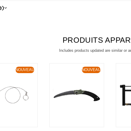
0)
PRODUITS APPA
Includes products updated are similar or a
NOUVEAU
NOUVEAU