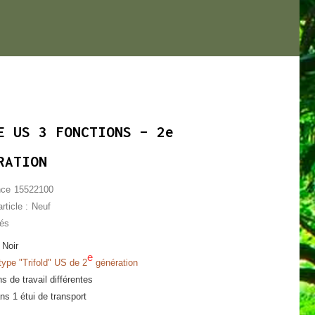
E US 3 FONCTIONS – 2e
RATION
nce
15522100
rticle :
Neuf
lés
 Noir
e
type "Trifold" US de 2
génération
ns de travail différentes
ns 1 étui de transport