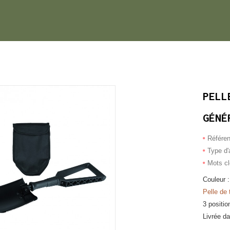
PELL
GÉNÉ
Référe
Type d'a
Mots c
Couleur :
Pelle de 
3 positio
Livrée da