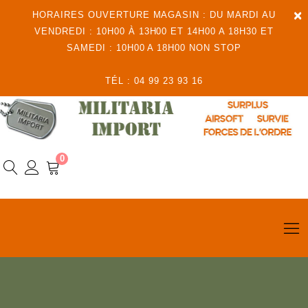
×
HORAIRES OUVERTURE MAGASIN : DU MARDI AU
VENDREDI : 10H00 À 13H00 ET 14H00 A 18H30 ET
SAMEDI : 10H00 A 18H00 NON STOP
TÉL : 04 99 23 93 16
0