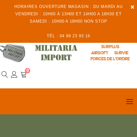
×
HORAIRES OUVERTURE MAGASIN : DU MARDI AU
VENDREDI : 10H00 À 13H00 ET 14H00 A 18H30 ET
SAMEDI : 10H00 A 18H00 NON STOP
TÉL : 04 99 23 93 16
0