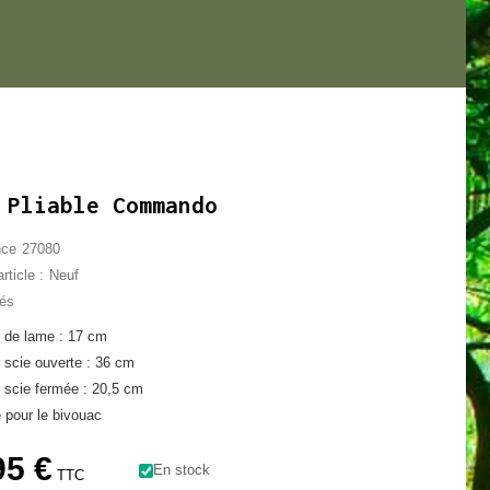
 Pliable Commando
nce
27080
rticle :
Neuf
lés
 de lame : 17 cm
 scie ouverte : 36 cm
 scie fermée : 20,5 cm
e pour le bivouac
95 €
En stock
TTC