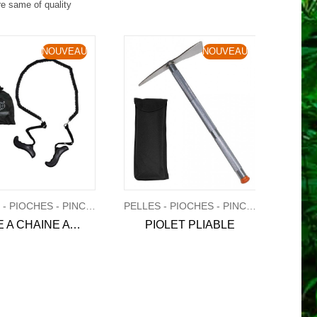
re same of quality
NOUVEAU
NOUVEAU
PELLES - PIOCHES - PINCES - SCIES
PELLES - PIOCHES - PINCES - SCIES
SCIE A CHAINE AVEC POIGNEES – 73 cm
PIOLET PLIABLE