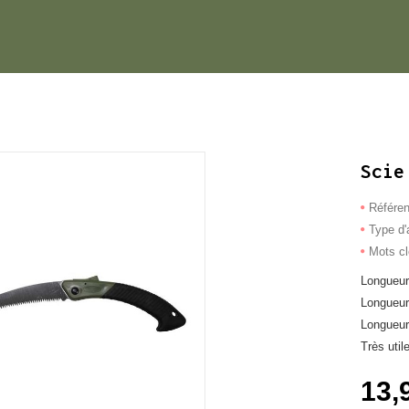
Scie
Référe
Type d'a
Mots c
Longueur
Longueur
Longueur
Très util
13,