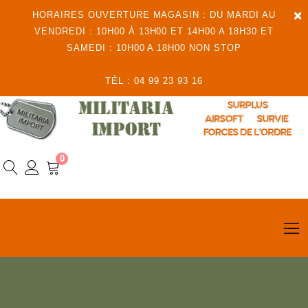
×
HORAIRES OUVERTURE MAGASIN : DU MARDI AU
VENDREDI : 10H00 À 13H00 ET 14H00 A 18H30 ET
SAMEDI : 10H00 A 18H00 NON STOP
TÉL : 04 99 23 93 16
0