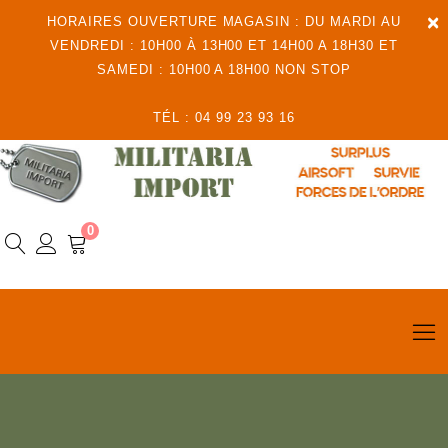
×
HORAIRES OUVERTURE MAGASIN : DU MARDI AU
VENDREDI : 10H00 À 13H00 ET 14H00 A 18H30 ET
SAMEDI : 10H00 A 18H00 NON STOP
TÉL : 04 99 23 93 16
0