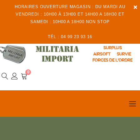
×
HORAIRES OUVERTURE MAGASIN : DU MARDI AU
VENDREDI : 10H00 À 13H00 ET 14H00 A 18H30 ET
SAMEDI : 10H00 A 18H00 NON STOP
TÉL : 04 99 23 93 16
0