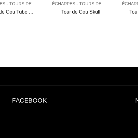
ÉCHARPES - TOURS DE COU - SHEMAGH
ÉCHARPES - TOURS DE COU - SHEMAGH
Tour de Cou Tube Elite Woolpower
Tour de Cou Skull
Tou
FACEBOOK