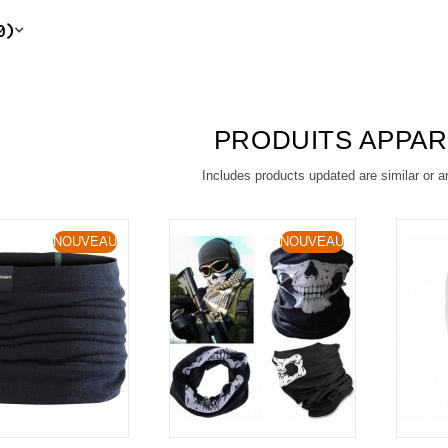
0)
PRODUITS APPA
Includes products updated are similar or a
NOUVEAU
NOUVEAU