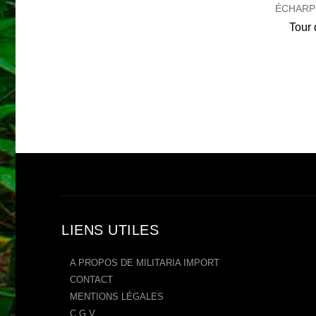
ÉCHARPES - TOURS DE COU - SHEMAGH
ÉCHARPES - TOURS DE COU - SHEMAGH
Tour de cou tactique multi usages
Echarpe raffraichissante - Couleur Jaune / sable
LIENS UTILES
A PROPOS DE MILITARIA IMPORT
CONTACT
MENTIONS LÉGALES
C.G.V.