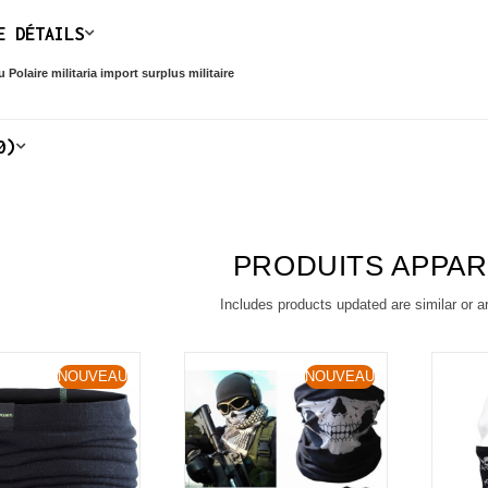
E DÉTAILS
 Polaire militaria import surplus militaire
0)
PRODUITS APPA
Includes products updated are similar or a
NOUVEAU
NOUVEAU