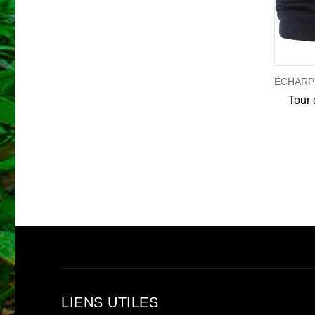
ÉCHARPES - TOURS DE COU - SHEMAGH
ÉCHARPES - TOURS DE COU - SHEMAGH
Tour de cou tactique multi usages
Echarpe raffraichissante - Couleur Jaune / sable
LIENS UTILES