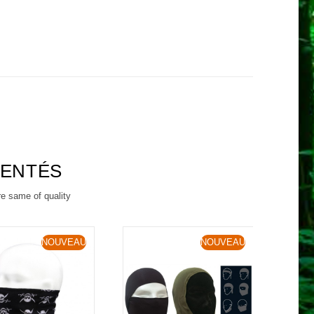
RENTÉS
re same of quality
NOUVEAU
NOUVEAU