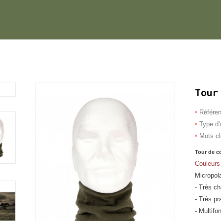
Tour
Référe
Type d'a
Mots c
Tour de c
Couleurs
Micropol
- Très ch
- Très pr
- Multifo