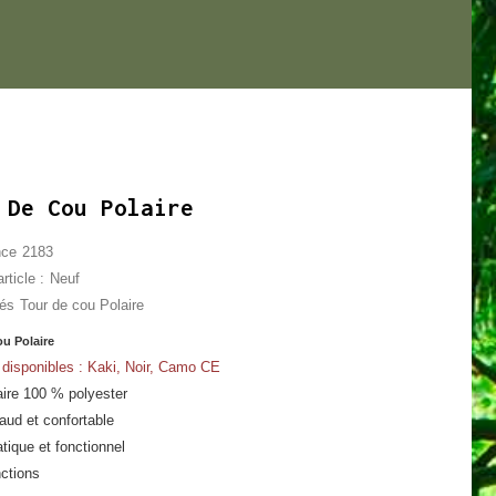
 De Cou Polaire
nce
2183
rticle :
Neuf
lés
Tour de cou Polaire
ou Polaire
 disponibles : Kaki, Noir, Camo CE
aire 100 % polyester
aud et confortable
atique et fonctionnel
nctions