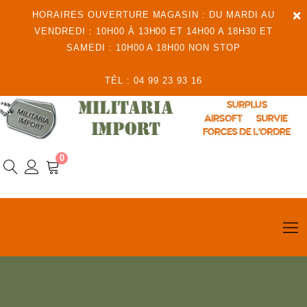
×
HORAIRES OUVERTURE MAGASIN : DU MARDI AU
VENDREDI : 10H00 À 13H00 ET 14H00 A 18H30 ET
SAMEDI : 10H00 A 18H00 NON STOP
TÉL : 04 99 23 93 16
0