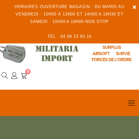
×
HORAIRES OUVERTURE MAGASIN : DU MARDI AU
VENDREDI : 10H00 À 13H00 ET 14H00 A 18H30 ET
SAMEDI : 10H00 A 18H00 NON STOP
TÉL : 04 99 23 93 16
0