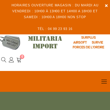
×
HORAIRES OUVERTURE MAGASIN : DU MARDI AU
VENDREDI : 10H00 À 13H00 ET 14H00 A 18H30 ET
SAMEDI : 10H00 A 18H00 NON STOP
TÉL : 04 99 23 93 16
0