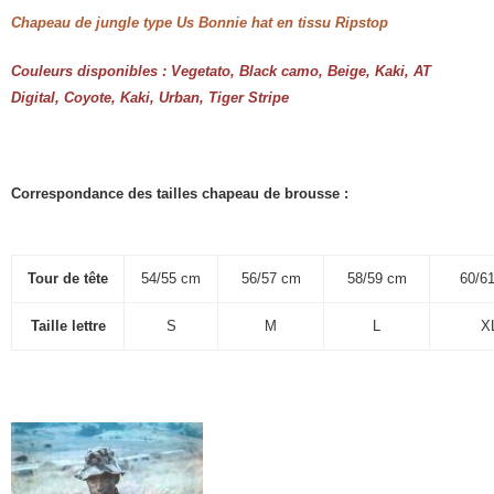
Chapeau de jungle type Us Bonnie hat en tissu Ripstop
Couleurs disponibles : Vegetato, Black camo, Beige, Kaki, AT
Digital, Coyote, Kaki, Urban, Tiger Stripe
Correspondance des tailles chapeau de brousse :
Tour de tête
54/55 cm
56/57 cm
58/59 cm
60/6
Taille lettre
S
M
L
X