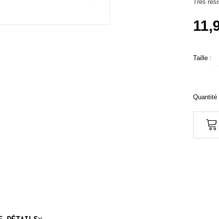
Très rési
11,
Taille :
Quantité 
E DÉTAILS