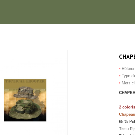
CHAP
Référe
Type d'a
Mots c
CHAPEA
2 colori
Chapeau 
65 % Pol
Tissu Ri