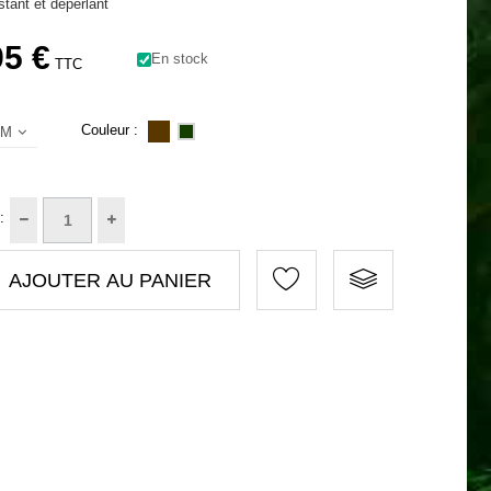
stant et déperlant
95 €
En stock
TTC
Couleur :
M
:
AJOUTER AU PANIER