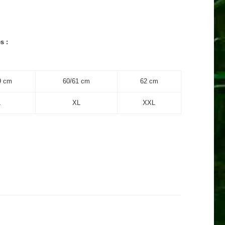
s :
9 cm
60/61 cm
62 cm
L
XL
XXL