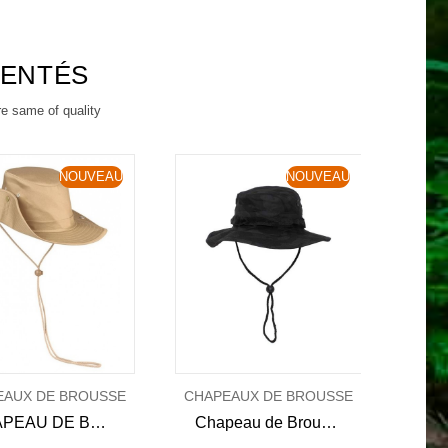
RENTÉS
re same of quality
NOUVEAU
NOUVEAU
EAUX DE BROUSSE
CHAPEAUX DE BROUSSE
CHAP
CHAPEAU DE BROUSSE DUNDEE
Chapeau de Brousse Bonnie Hat Night Camo