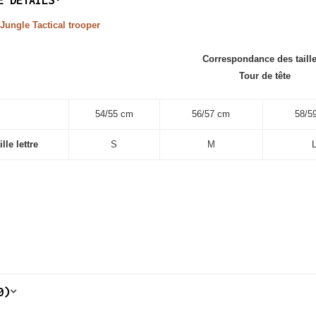
ungle Tactical trooper
Correspondance des taille
Tour de tête
54/55 cm
56/57 cm
58/5
ille lettre
S
M
0)