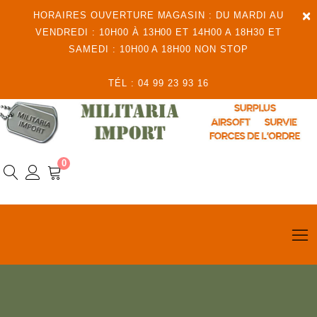
×
HORAIRES OUVERTURE MAGASIN : DU MARDI AU
VENDREDI : 10H00 À 13H00 ET 14H00 A 18H30 ET
SAMEDI : 10H00 A 18H00 NON STOP
TÉL : 04 99 23 93 16
0