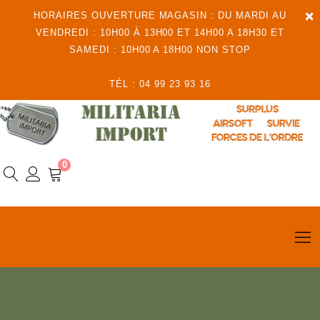
×
HORAIRES OUVERTURE MAGASIN : DU MARDI AU
VENDREDI : 10H00 À 13H00 ET 14H00 A 18H30 ET
SAMEDI : 10H00 A 18H00 NON STOP
TÉL : 04 99 23 93 16
0