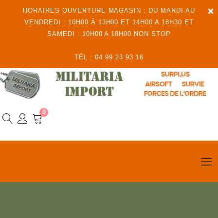
×
HORAIRES OUVERTURE MAGASIN : DU MARDI AU
VENDREDI : 10H00 À 13H00 ET 14H00 A 18H30 ET
SAMEDI : 10H00 A 18H00 NON STOP
TÉL : 04 99 23 93 16
0