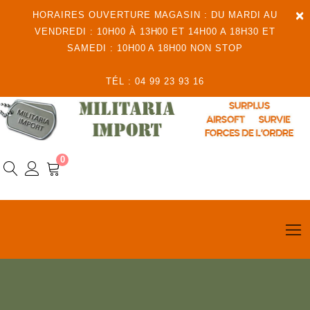
×
HORAIRES OUVERTURE MAGASIN : DU MARDI AU
VENDREDI : 10H00 À 13H00 ET 14H00 A 18H30 ET
SAMEDI : 10H00 A 18H00 NON STOP
TÉL : 04 99 23 93 16
0