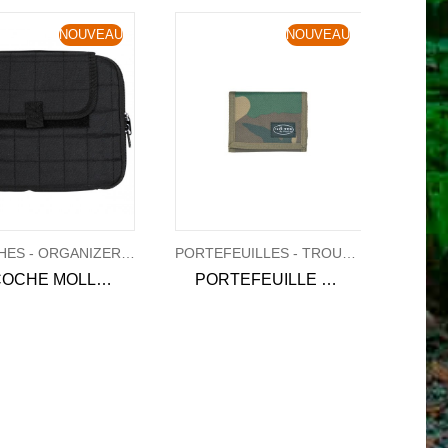
NOUVEAU
NOUVEAU
SACOCHES - ORGANIZERS - MUSETTES
PORTEFEUILLES - TROUSSES
SACOCHE MOLLE POUR TABLETTE
PORTEFEUILLE WOODLAND