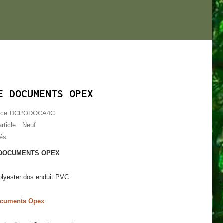
E DOCUMENTS OPEX
nce
DCPODOCA4C
rticle :
Neuf
lés
DOCUMENTS OPEX
lyester dos enduit PVC
ocuments Opex