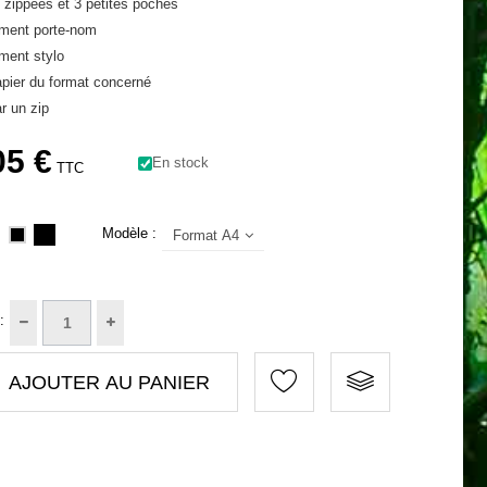
 zippées et 3 petites poches
ment porte-nom
ent stylo
apier du format concerné
r un zip
05 €
En stock
TTC
Modèle :
Format A4
:
AJOUTER AU PANIER