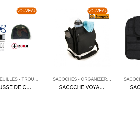
NOUVEAU
NOUVEAU
PORTEFEUILLES - TROUSSES
SACOCHES - ORGANIZERS - MUSETTES
TROUSSE DE COUTURE MILITAIRE - CCE
SACOCHE VOYAGE UTILITY PAK - SNUGPAK