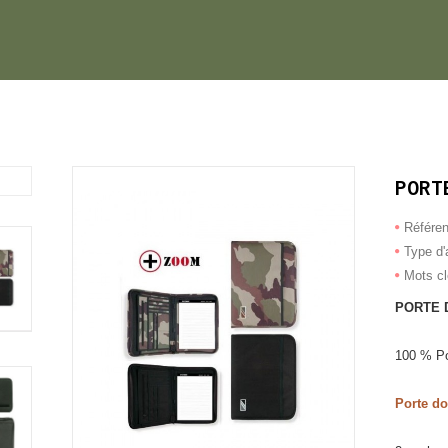
PORT
Référe
Type d'a
Mots c
PORTE 
100 % Po
Porte d