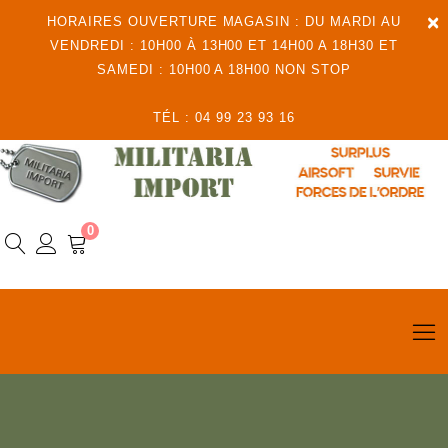
×
HORAIRES OUVERTURE MAGASIN : DU MARDI AU
VENDREDI : 10H00 À 13H00 ET 14H00 A 18H30 ET
SAMEDI : 10H00 A 18H00 NON STOP
TÉL : 04 99 23 93 16
0