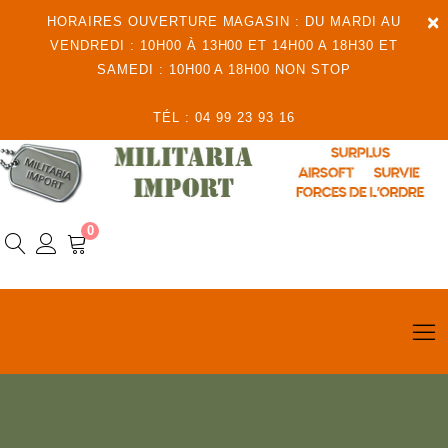
×
HORAIRES OUVERTURE MAGASIN : DU MARDI AU
VENDREDI : 10H00 À 13H00 ET 14H00 A 18H30 ET
SAMEDI : 10H00 A 18H00 NON STOP
TÉL : 04 99 23 93 16
0