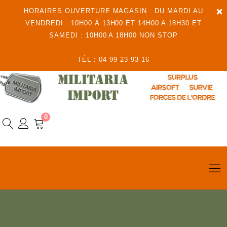
×
HORAIRES OUVERTURE MAGASIN : DU MARDI AU
VENDREDI : 10H00 À 13H00 ET 14H00 A 18H30 ET
SAMEDI : 10H00 A 18H00 NON STOP
TÉL : 04 99 23 93 16
0