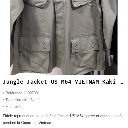
Jungle Jacket US M64 VIETNAM Kaki - Repro -
Référence
11997001
Type d'article :
Neuf
Mots clés
Fidèle reproduction de la célèbre Jacket US M64 portée et confectionnée
pendant la Guerre du Vietnam