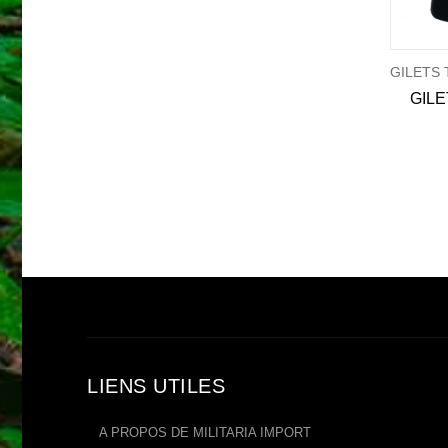
GILETS TACTIQUES & CIVILS
GILETS TACTIQUES & CIVILS
Gilet Reporter multipoches
Housse pour Gilet pare balle Molle
LIENS UTILES
A PROPOS DE MILITARIA IMPORT