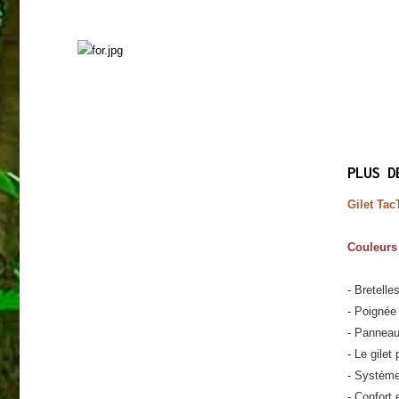
SURVIE
Découvrez nos produits
PLUS D
Gilet Tac
Couleurs 
- Bretelle
- Poignée 
- Panneaux
- Le gilet
- Système
- Confort