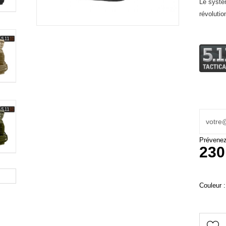
Le systèm
révolutio
Prévenez-
230
Couleur :