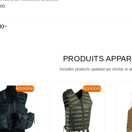
00D.
0)
PRODUITS APPA
Includes products updated are similar or a
NOUVEAU
NOUVEAU