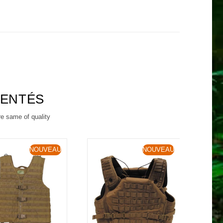
RENTÉS
re same of quality
NOUVEAU
NOUVEAU