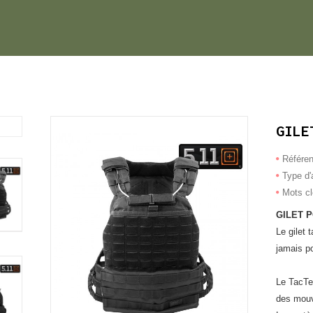
GILE
Référe
Type d'a
Mots c
GILET P
Le gilet 
jamais po
Le TacTec
des mouv