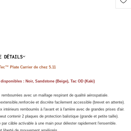
E DÉTAILS
Tec™ Plate Carrier de chez 5.11
disponibles : Noir, Sandstone (Beige), Tac OD (Kaki)
s rembourrées avec un maillage respirant de qualité aérospatiale.
extensible,renforcée et discrète facilement accessible (brevet en attente).
 intérieurs rembourrés à l'avant et à l'arrière avec de grandes prises d'air.
 peut contenir 2 plaques de protection balistique (grande et petite taille).
 par câble activable à une main pour délester rapidement l'ensemble.
 et liberté de mouvement améliorés.