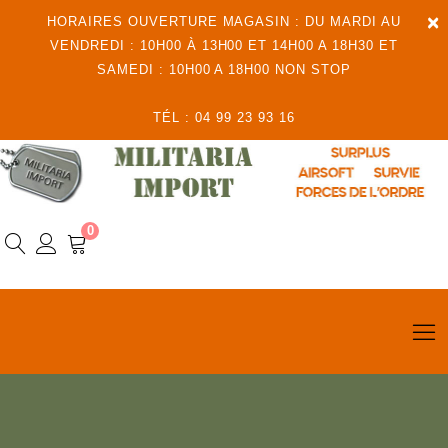
×
HORAIRES OUVERTURE MAGASIN : DU MARDI AU
VENDREDI : 10H00 À 13H00 ET 14H00 A 18H30 ET
SAMEDI : 10H00 A 18H00 NON STOP
TÉL : 04 99 23 93 16
0