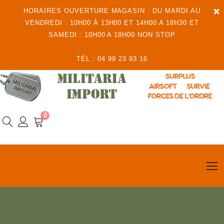
×
HORAIRES OUVERTURE MAGASIN : DU MARDI AU
VENDREDI : 10H00 À 13H00 ET 14H00 A 18H30 ET
SAMEDI : 10H00 A 18H00 NON STOP
TÉL : 04 99 23 93 16
0