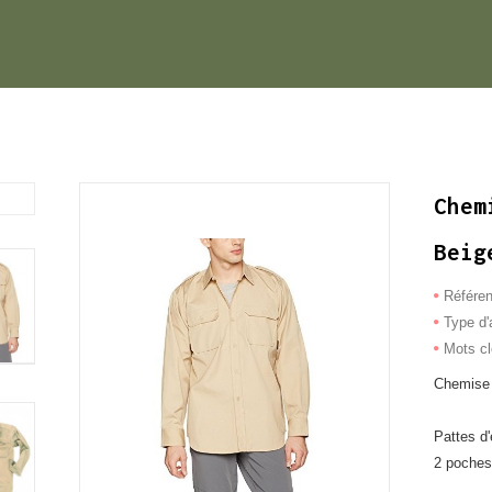
Chem
Beig
Référe
Type d'a
Mots c
Chemise c
Pattes d
2 poches