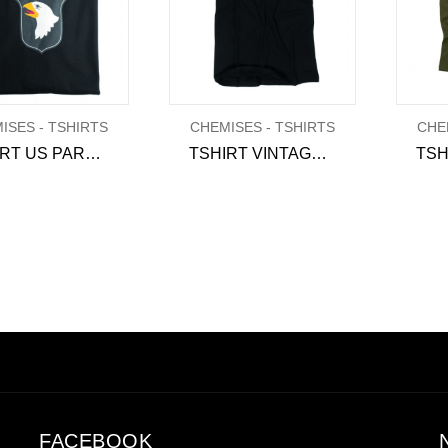
ISES - TSHIRTS
CHEMISES - TSHIRTS
CHE
TSHIRT US PARA "101 ST AIRBORNE"
TSHIRT VINTAGE TÊTE DE MORT - NOIR
FACEBOOK