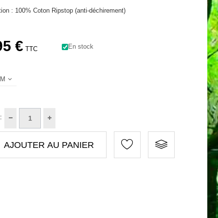
ion : 100% Coton Ripstop (anti-déchirement)
95 €
En stock
TTC
M
:
AJOUTER AU PANIER