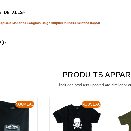
E DÉTAILS
opicale Manches Longues Beige surplus militaire militaria import
0)
PRODUITS APPA
Includes products updated are similar or a
NOUVEAU
NOUVEAU