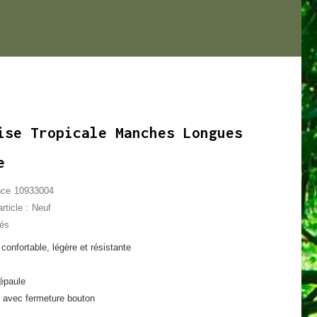
ise Tropicale Manches Longues
e
nce
10933004
rticle :
Neuf
lés
onfortable, légère et résistante
'épaule
 avec fermeture bouton