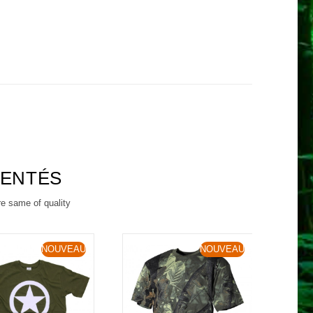
RENTÉS
re same of quality
NOUVEAU
NOUVEAU