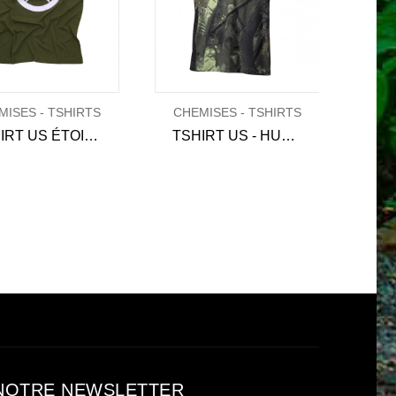
MISES - TSHIRTS
CHEMISES - TSHIRTS
CHE
TSHIRT US ÉTOILE DES ALLIÉS
TSHIRT US - HUNTER FOREST
NOTRE NEWSLETTER