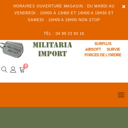
×
HORAIRES OUVERTURE MAGASIN : DU MARDI AU
VENDREDI : 10H00 À 13H00 ET 14H00 A 18H30 ET
SAMEDI : 10H00 A 18H00 NON STOP
TÉL : 04 99 23 93 16
0