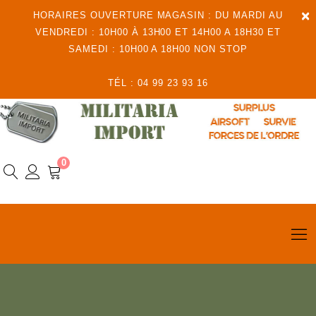
×
HORAIRES OUVERTURE MAGASIN : DU MARDI AU
VENDREDI : 10H00 À 13H00 ET 14H00 A 18H30 ET
SAMEDI : 10H00 A 18H00 NON STOP
TÉL : 04 99 23 93 16
0