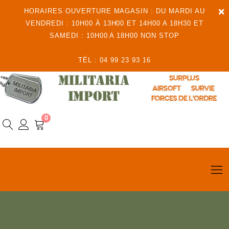
×
HORAIRES OUVERTURE MAGASIN : DU MARDI AU
VENDREDI : 10H00 À 13H00 ET 14H00 A 18H30 ET
SAMEDI : 10H00 A 18H00 NON STOP
TÉL : 04 99 23 93 16
0