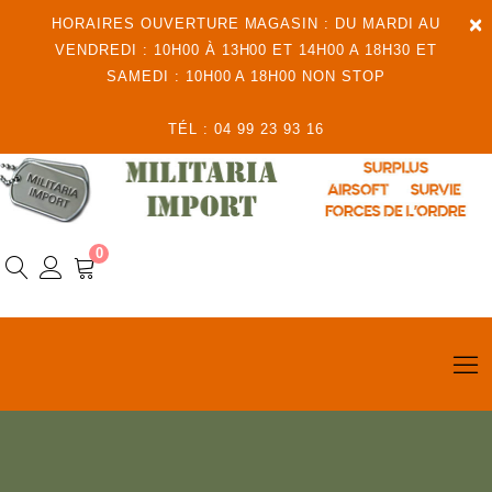
×
HORAIRES OUVERTURE MAGASIN : DU MARDI AU
VENDREDI : 10H00 À 13H00 ET 14H00 A 18H30 ET
SAMEDI : 10H00 A 18H00 NON STOP
TÉL : 04 99 23 93 16
0