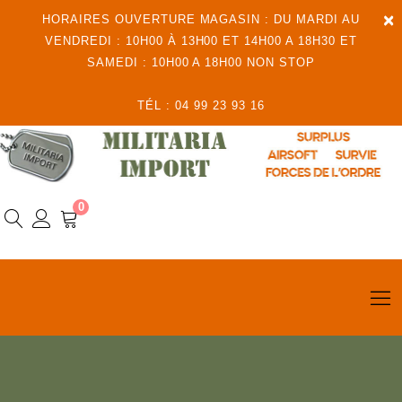
×
HORAIRES OUVERTURE MAGASIN : DU MARDI AU
VENDREDI : 10H00 À 13H00 ET 14H00 A 18H30 ET
SAMEDI : 10H00 A 18H00 NON STOP
TÉL : 04 99 23 93 16
0