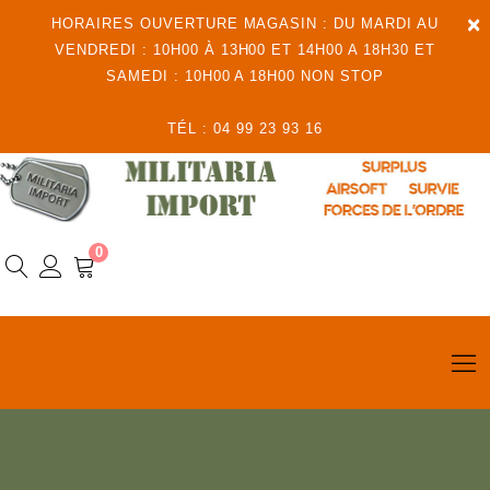
×
HORAIRES OUVERTURE MAGASIN : DU MARDI AU
VENDREDI : 10H00 À 13H00 ET 14H00 A 18H30 ET
SAMEDI : 10H00 A 18H00 NON STOP
TÉL : 04 99 23 93 16
0