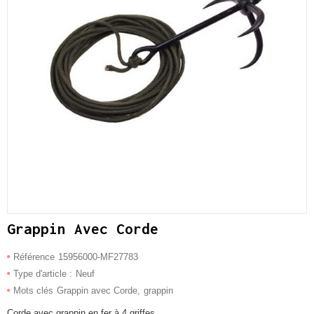
Grappin Avec Corde
Référence
15956000-MF27783
Type d'article :
Neuf
Mots clés
Grappin avec Corde
grappin
Corde avec grappin en fer à 4 griffes