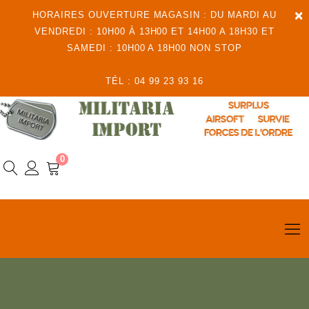
×
HORAIRES OUVERTURE MAGASIN : DU MARDI AU
VENDREDI : 10H00 À 13H00 ET 14H00 A 18H30 ET
SAMEDI : 10H00 A 18H00 NON STOP
TÉL : 04 99 23 93 16
0