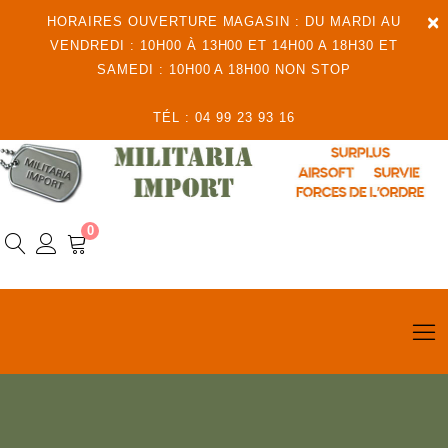
×
HORAIRES OUVERTURE MAGASIN : DU MARDI AU
VENDREDI : 10H00 À 13H00 ET 14H00 A 18H30 ET
SAMEDI : 10H00 A 18H00 NON STOP
TÉL : 04 99 23 93 16
0