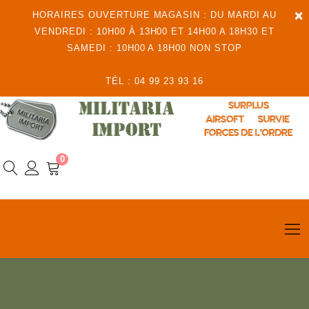
×
HORAIRES OUVERTURE MAGASIN : DU MARDI AU
VENDREDI : 10H00 À 13H00 ET 14H00 A 18H30 ET
SAMEDI : 10H00 A 18H00 NON STOP
TÉL : 04 99 23 93 16
0