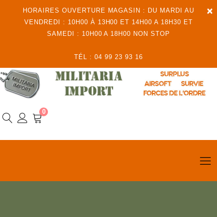
×
HORAIRES OUVERTURE MAGASIN : DU MARDI AU
VENDREDI : 10H00 À 13H00 ET 14H00 A 18H30 ET
SAMEDI : 10H00 A 18H00 NON STOP
TÉL : 04 99 23 93 16
0