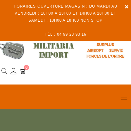
×
HORAIRES OUVERTURE MAGASIN : DU MARDI AU
VENDREDI : 10H00 À 13H00 ET 14H00 A 18H30 ET
SAMEDI : 10H00 A 18H00 NON STOP
TÉL : 04 99 23 93 16
0