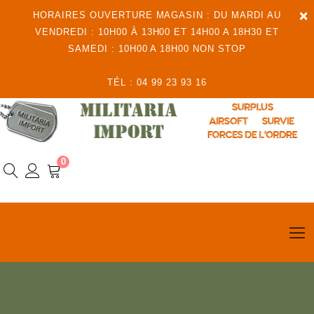
×
HORAIRES OUVERTURE MAGASIN : DU MARDI AU
VENDREDI : 10H00 À 13H00 ET 14H00 A 18H30 ET
SAMEDI : 10H00 A 18H00 NON STOP
TÉL : 04 99 23 93 16
0